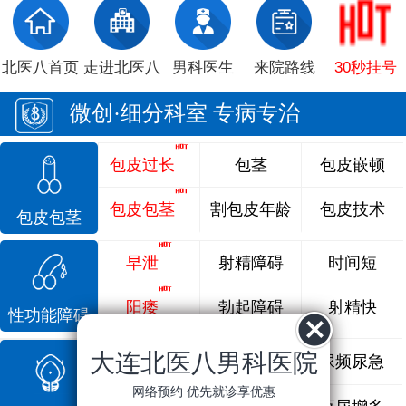
北医八首页
走进北医八
男科医生
来院路线
30秒挂号
微创·细分科室 专病专治
包皮过长
包茎
包皮嵌顿
包皮包茎
割包皮年龄
包皮技术
包皮包茎
早泄
射精障碍
时间短
阳痿
勃起障碍
射精快
性功能障碍
大连北医八男科医院
前列腺炎
前列腺痛
尿频尿急
网络预约 优先就诊享优惠