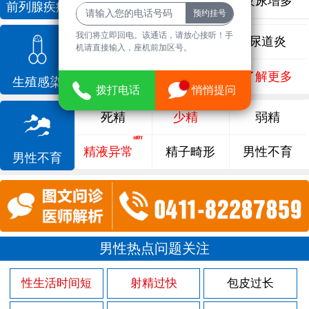
前列腺增生
排尿不畅
夜尿增多
前列腺疾病
我们将立即回电。该通话，请放心接听！手
龟头炎
睾丸炎
尿道炎
机请直接输入，座机前加区号。
尿相关
泌尿感染
了解更多
生殖感染
拨打电话
悄悄提问
死精
少精
弱精
精液异常
精子畸形
男性不育
男性不育
男性热点问题关注
性生活时间短
射精过快
包皮过长