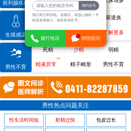
前列腺增生
排尿不畅
夜尿增多
前列腺疾病
我们将立即回电。该通话，请放心接听！手
龟头炎
睾丸炎
尿道炎
机请直接输入，座机前加区号。
尿相关
泌尿感染
了解更多
生殖感染
拨打电话
悄悄提问
死精
少精
弱精
精液异常
精子畸形
男性不育
男性不育
男性热点问题关注
性生活时间短
射精过快
包皮过长