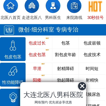
北医八首页
走进北医八
男科医生
来院路线
30秒挂号
微创·细分科室 专病专治
包皮过长
包茎
包皮嵌顿
包皮包茎
割包皮年龄
包皮技术
包皮包茎
早泄
射精障碍
时间短
阳痿
勃起障碍
射精快
性功能障碍
大连北医八男科医院
前列腺炎
前列腺痛
尿频尿急
网络预约 优先就诊享优惠