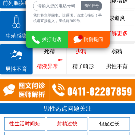
前列腺增生
排尿不畅
夜尿增多
前列腺疾病
我们将立即回电。该通话，请放心接听！手
龟头炎
睾丸炎
尿道炎
机请直接输入，座机前加区号。
尿相关
泌尿感染
了解更多
生殖感染
拨打电话
悄悄提问
死精
少精
弱精
精液异常
精子畸形
男性不育
男性不育
男性热点问题关注
性生活时间短
射精过快
包皮过长