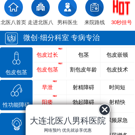
北医八首页
走进北医八
男科医生
来院路线
30秒挂号
微创·细分科室 专病专治
包皮过长
包茎
包皮嵌顿
包皮包茎
割包皮年龄
包皮技术
包皮包茎
早泄
射精障碍
时间短
阳痿
勃起障碍
射精快
性功能障碍
大连北医八男科医院
前列腺炎
前列腺痛
尿频尿急
网络预约 优先就诊享优惠